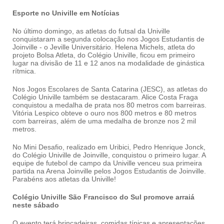
Esporte no Univille em Notícias
No último domingo, as atletas do futsal da Univille
conquistaram a segunda colocação nos Jogos Estudantis de
Joinville - o Jeville Universitário. Helena Michels, atleta do
projeto Bolsa Atleta, do Colégio Univille, ficou em primeiro
lugar na divisão de 11 e 12 anos na modalidade de ginástica
rítmica.
Nos Jogos Escolares de Santa Catarina (JESC), as atletas do
Colégio Univille também se destacaram. Alice Costa Fraga
conquistou a medalha de prata nos 80 metros com barreiras.
Vitória Lespico obteve o ouro nos 800 metros e 80 metros
com barreiras, além de uma medalha de bronze nos 2 mil
metros.
No Mini Desafio, realizado em Uribici, Pedro Henrique Jonck,
do Colégio Univille de Joinville, conquistou o primeiro lugar. A
equipe de futebol de campo da Univille venceu sua primeira
partida na Arena Joinville pelos Jogos Estudantis de Joinville.
Parabéns aos atletas da Univille!
Colégio Univille São Francisco do Sul promove arraiá
neste sábado
O evento terá brincadeiras, comidas típicas e apresentações