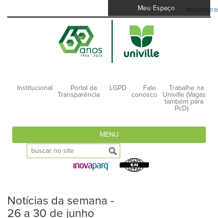
Meu Espaço
A-
A+
alto-contra
Institucional
Portal da
LGPD
Fale
Trabalhe na
Transparência
conosco
Univille (Vagas
também para
PcD)
MENU
Notícias da semana -
26 a 30 de junho