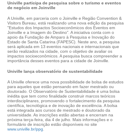
Univille participa de pesquisa sobre o turismo e eventos
de negócio em Joinville
A Univille, em parceria com o Joinville e Região Convention &
Visitors Bureau, está realizando uma nova edição da pesquisa
"Estudos dos Impactos Socioeconômicos dos Eventos em
Joinville e a Imagem do Destino". A iniciativa conta com o
apoio da Fundação de Amparo à Pesquisa e Inovação do
Estado de Santa Catarina (FAPESC). Neste ano, a pesquisa
será aplicada em 13 eventos nacionais e internacionais que
serão realizados na cidade, com o objetivo de avaliar os
impactos socioeconômicos. A pesquisa busca compreender a
importância desses eventos para a cidade de Joinville.
Univille lança observatório de sustentabilidade
A Univille oferece uma nova possibilidade de bolsa de estudos
para aqueles que estão pensando em fazer mestrado ou
doutorado. O Observatório de Sustentabilidade é uma bolsa
inédita que tem como finalidade construir marcos teóricos
interdisciplinares, promovendo o fortalecimento da pesquisa
científica, tecnológica e de inovação de excelência. A bolsa
está integrada aos cursos de mestrado e doutorado da
universidade. As inscrições estão abertas e encerram na
próxima terça-feira, dia 4 de julho. Mais informações e o
formulário de inscrição estão disponíveis no site
www.univille.br/ppg
.