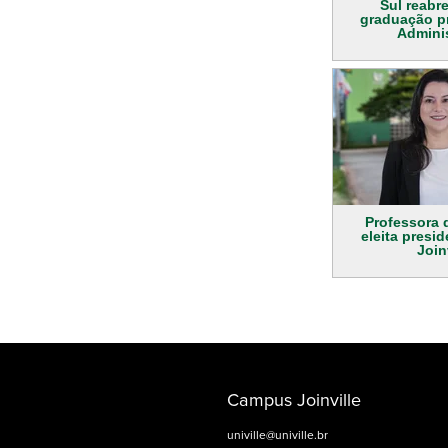
Sul reabr
graduação p
Admini
Professora d
eleita presi
Join
Campus Joinville
univille@univille.br