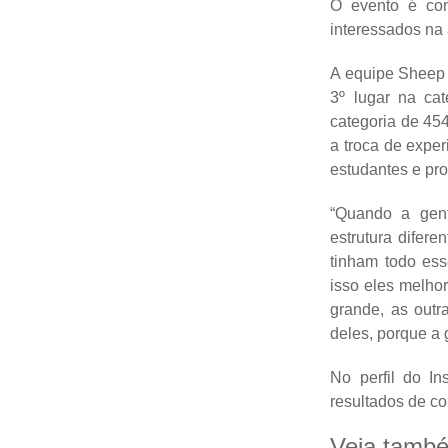
O evento é con
interessados na 
A equipe Sheep 
3º lugar na ca
categoria de 45
a troca de exper
estudantes e pr
“Quando a gent
estrutura difer
tinham todo es
isso eles melhor
grande, as outr
deles, porque a 
No perfil do I
resultados de c
Veja tamb