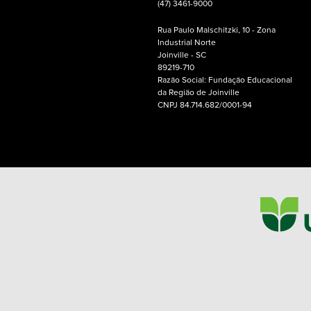
(47) 3461-9000
Rua Paulo Malschitzki, 10 - Zona
Industrial Norte
Joinville - SC
89219-710
Razão Social: Fundação Educacional
da Região de Joinville
CNPJ 84.714.682/0001-94