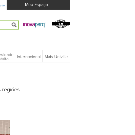
Meu Espaço
ste
rsidade
Internacional
Mais Univille
tuita
 regiões