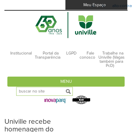
Meu Espaço
A-
A+
alto-contra
Institucional
Portal da
LGPD
Fale
Trabalhe na
Transparência
conosco
Univille (Vagas
também para
PcD)
MENU
Univille recebe
homenagem do