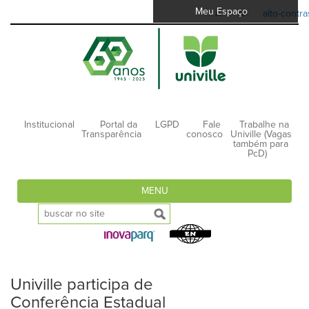
Meu Espaço
A-
A+
alto-contra
Institucional
Portal da
LGPD
Fale
Trabalhe na
Transparência
conosco
Univille (Vagas
também para
PcD)
MENU
Univille participa de
Conferência Estadual