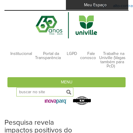
Meu Espaço
A-
A+
alto-contra
Institucional
Portal da
LGPD
Fale
Trabalhe na
Transparência
conosco
Univille (Vagas
também para
PcD)
MENU
Pesquisa revela
impactos positivos do