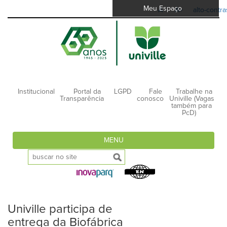
Meu Espaço
A-
A+
alto-contra
Institucional
Portal da
LGPD
Fale
Trabalhe na
Transparência
conosco
Univille (Vagas
também para
PcD)
MENU
Univille participa de
entrega da Biofábrica