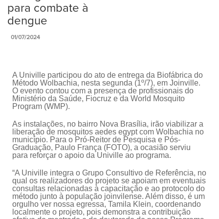
para combate à
dengue
01/07/2024
A Univille participou do ato de entrega da Biofábrica do
Método Wolbachia, nesta segunda (1º/7), em Joinville.
O evento contou com a presença de profissionais do
Ministério da Saúde, Fiocruz e da World Mosquito
Program (WMP).
As instalações, no bairro Nova Brasília, irão viabilizar a
liberação de mosquitos aedes egypt com Wolbachia no
município. Para o Pró-Reitor de Pesquisa e Pós-
Graduação, Paulo França (FOTO), a ocasião serviu
para reforçar o apoio da Univille ao programa.
“A Univille integra o Grupo Consultivo de Referência, no
qual os realizadores do projeto se apoiam em eventuais
consultas relacionadas à capacitação e ao protocolo do
método junto à população joinvilense. Além disso, é um
orgulho ver nossa egressa, Tamila Klein, coordenando
localmente o projeto, pois demonstra a contribuição