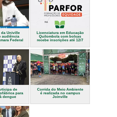
 da Univille
Licenciatura em Educação
e audiência
Quilombola com bolsas
âmara Federal
recebe inscrições até 12/7
articipa de
Corrida do Meio Ambiente
ofábrica para
é realizada no campus
à dengue
Joinville