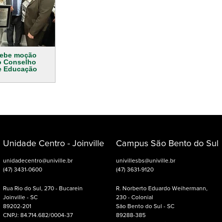
ecebe moção
o Conselho
e Educação
Unidade Centro - Joinville
Campus São Bento do Sul
unidadecentro@univille.br
univillesbs@univille.br
(47) 3431-0600
(47) 3631-9120
Rua Rio do Sul, 270 - Bucarein
R. Norberto Eduardo Weihermann,
Joinville - SC
230 - Colonial
89202-201
São Bento do Sul - SC
CNPJ: 84.714.682/0004-37
89288-385