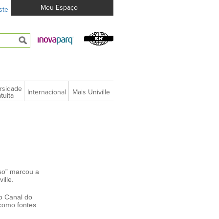
Meu Espaço
ste
rsidade
Internacional
Mais Univille
tuita
so” marcou a
ille.
o Canal do
 como fontes