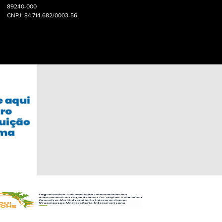
89240-000
CNPJ: 84.714.682/0003-56