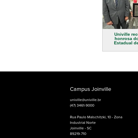
Univille r
honrosa d
Estadual d
Campus Joinville
univille@univille.br
(47) 3461-9000
Rua Paulo Malschitzki, 10 - Zona
Industrial Norte
Joinville - SC
89219-710