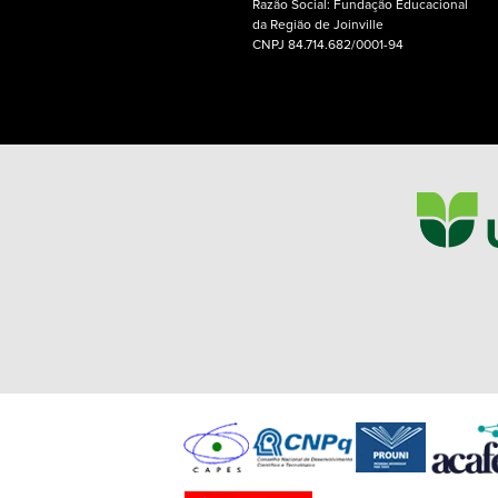
Razão Social: Fundação Educacional
da Região de Joinville
CNPJ 84.714.682/0001-94