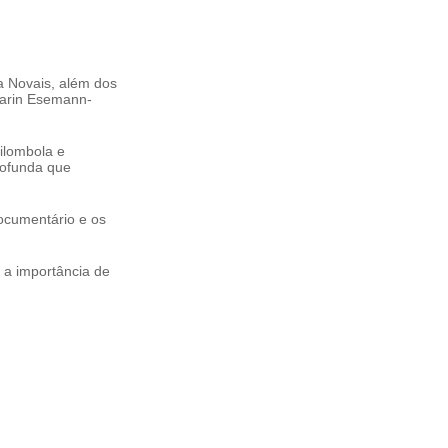
a Novais, além dos
Karin Esemann-
ilombola e
rofunda que
ocumentário e os
 a importância de