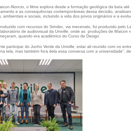
icon Aloncio, o filme explora desde a formação geológica da baía até
hamento e as consequências contemporâneas dessa decisão, analisan
ais, ambientais e sociais, incluindo a vida dos povos originários e a evo
roduzido com recursos do Simdec, via mecenato, foi produzido pelo 
laboratório de audiovisual da Univille, onde as produções de Maicon 
meçaram, quando era acadêmico do Curso de Design.
nte participar do Junho Verde da Univille, estar ali reunido com os entr
 na tela, mas também fora dela essa conversa com a universidade”, d