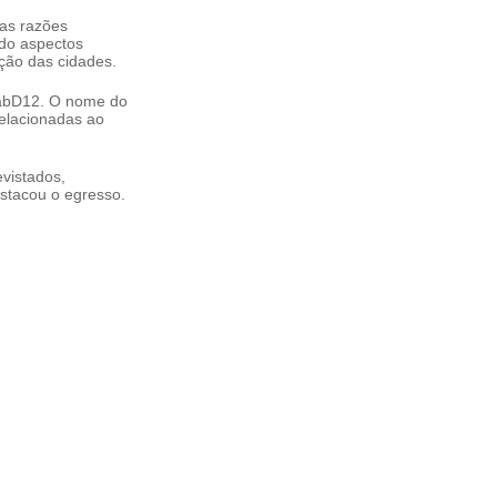
 as razões
do aspectos
lução das cidades.
LabD12. O nome do
relacionadas ao
evistados,
estacou o egresso.