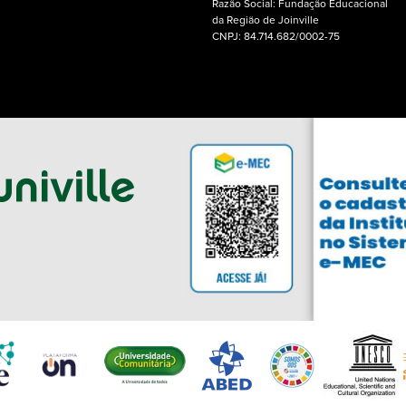
Razão Social: Fundação Educacional
da Região de Joinville
CNPJ: 84.714.682/0002-75