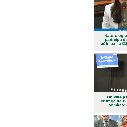
Naturologia
participa d
pública na C
Univille p
entrega da Bi
combate 