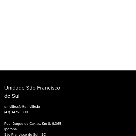
Unidade São Francisco
do Sul
univille.sfs@univille.br
(47) 3471-3800
Rod. Duque de Caxias, Km 8, 6.365 -
Iperoba
São Francisco do Sul - SC