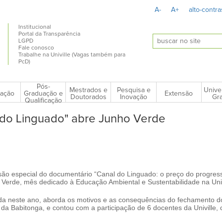
A-
A+
alto-contra
Institucional
Portal da Transparência
LGPD
Fale conosco
Trabalhe na Univille (Vagas também para
PcD)
Pós-
Mestrados e
Pesquisa e
Unive
ação
Extensão
Graduação e
Doutorados
Inovação
Gra
Qualificação
do Linguado" abre Junho Verde
são especial do documentário “Canal do Linguado: o preço do progres
 Verde, mês dedicado à Educação Ambiental e Sustentabilidade na Univ
da neste ano, aborda os motivos e as consequências do fechamento d
da Babitonga, e contou com a participação de 6 docentes da Univille,