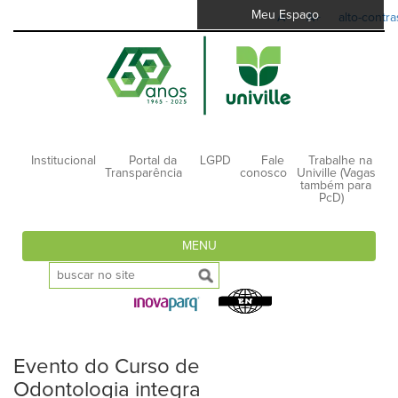
Meu Espaço
A-
A+
alto-contra
Institucional
Portal da
LGPD
Fale
Trabalhe na
Transparência
conosco
Univille (Vagas
também para
PcD)
MENU
Evento do Curso de
Odontologia integra