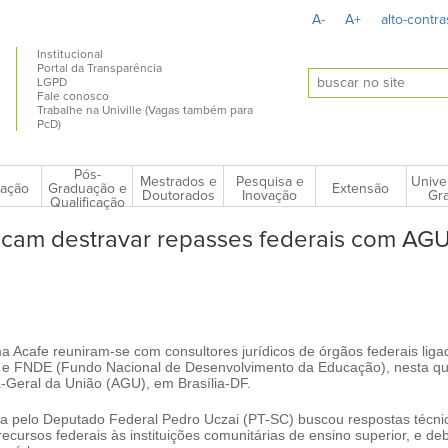
A-
A+
alto-contra
Institucional
Portal da Transparência
LGPD
Fale conosco
Trabalhe na Univille (Vagas também para
PcD)
Pós-
Mestrados e
Pesquisa e
Unive
ação
Extensão
Graduação e
Doutorados
Inovação
Gra
Qualificação
scam destravar repasses federais com AG
ma Acafe reuniram-se com consultores jurídicos de órgãos federais lig
e FNDE (Fundo Nacional de Desenvolvimento da Educação), nesta qui
-Geral da União (AGU), em Brasília-DF.
ada pelo Deputado Federal Pedro Uczai (PT-SC) buscou respostas técni
ecursos federais às instituições comunitárias de ensino superior, e d