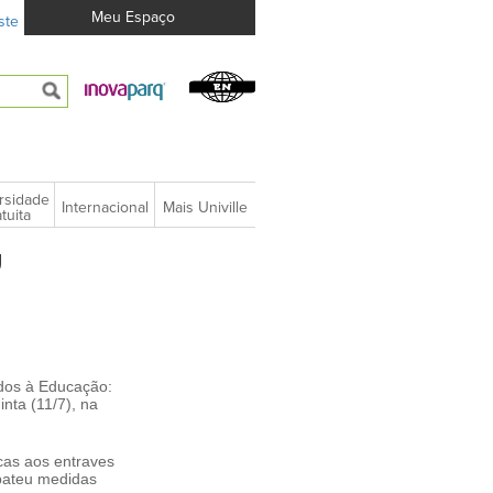
Meu Espaço
ste
rsidade
Internacional
Mais Univille
tuita
U
ados à Educação:
nta (11/7), na
cas aos entraves
ebateu medidas