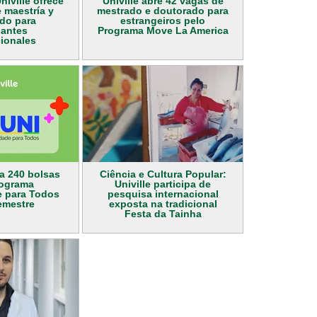
niville ofrece
Univille abre 42 vagas de
 maestría y
mestrado e doutorado para
do para
estrangeiros pelo
iantes
Programa Move La America
cionales
ta 240 bolsas
Ciência e Cultura Popular:
rograma
Univille participa de
e para Todos
pesquisa internacional
emestre
exposta na tradicional
Festa da Tainha