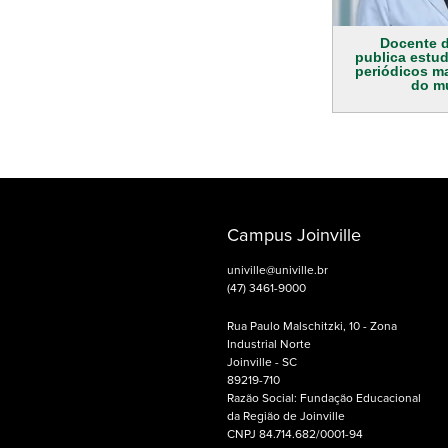
Docente d
publica estu
periódicos ma
do m
Campus Joinville
univille@univille.br
(47) 3461-9000
Rua Paulo Malschitzki, 10 - Zona
Industrial Norte
Joinville - SC
89219-710
Razão Social: Fundação Educacional
da Região de Joinville
CNPJ 84.714.682/0001-94