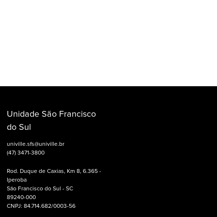
Unidade São Francisco
do Sul
univille.sfs@univille.br
(47) 3471-3800
Rod. Duque de Caxias, Km 8, 6.365 -
Iperoba
São Francisco do Sul - SC
89240-000
CNPJ: 84.714.682/0003-56