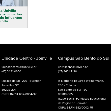
a Univille
do em um dos
is influentes
undo
Unidade Centro - Joinville
Campus São Bento do Sul
unidadecentro@univille.br
univillesbs@univille.br
(47) 3431-0600
(47) 3631-9120
Rua Rio do Sul, 270 - Bucarein
R. Norberto Eduardo Weihermann,
Joinville - SC
230 - Colonial
89202-201
São Bento do Sul - SC
CNPJ: 84.714.682/0004-37
89288-385
Razão Social: Fundação Educacional
da Região de Joinville
CNPJ: 84.714.682/0002-75