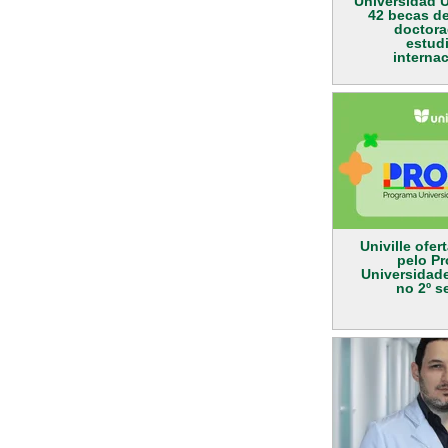
Universidad U
42 becas de
doctora
estud
interna
Univille ofer
pelo P
Universidad
no 2º s