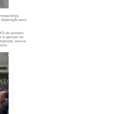
 insegurança
 disposição para
LDO) do próximo
 e a aprovar na
resposta, acerca
ceiras.