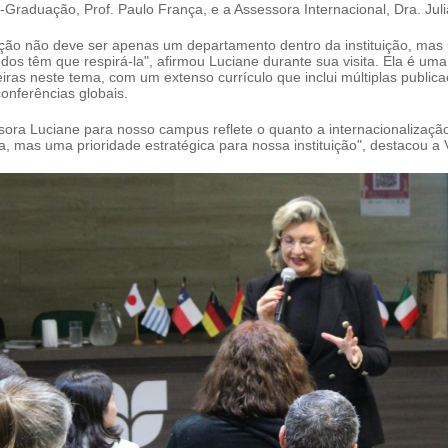
-Graduação, Prof. Paulo França, e a Assessora Internacional, Dra. Ju
zação não deve ser apenas um departamento dentro da instituição, mas
s têm que respirá-la", afirmou Luciane durante sua visita. Ela é uma 
eiras neste tema, com um extenso currículo que inclui múltiplas public
onferências globais.
ssora Luciane para nosso campus reflete o quanto a internacionalizaç
 mas uma prioridade estratégica para nossa instituição", destacou a 