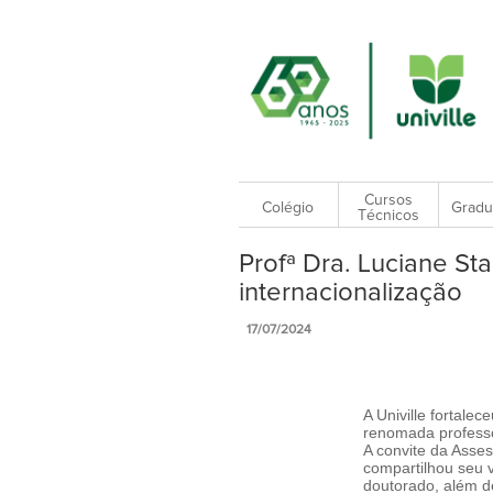
Cursos
Colégio
Gradu
Técnicos
Profª Dra. Luciane Stal
internacionalização
17/07/2024
A Univille fortale
renomada professo
A convite da Asse
compartilhou seu 
doutorado, além de