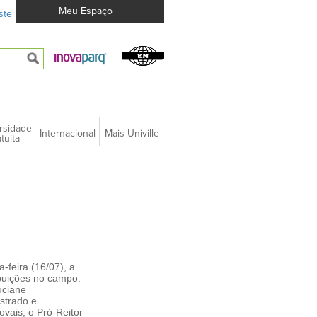
Meu Espaço
ste
rsidade
Internacional
Mais Univille
tuita
-feira (16/07), a
ibuições no campo.
uciane
strado e
ovais, o Pró-Reitor