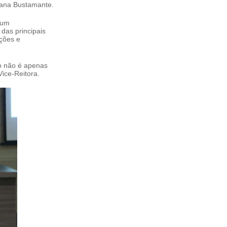
liana Bustamante.
 um
das principais
ações e
ão não é apenas
Vice-Reitora.