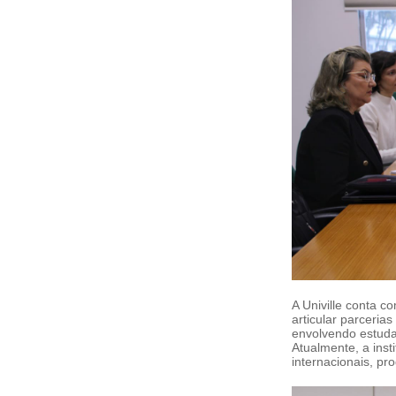
A Univille conta c
articular parceria
envolvendo estuda
Atualmente, a ins
internacionais, pr