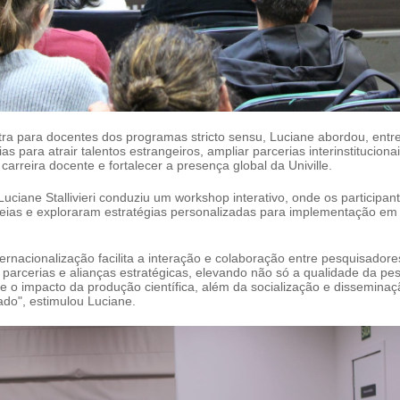
tra para docentes dos programas
stricto sensu
, Luciane abordou, entr
as para atrair talentos estrangeiros, ampliar parcerias interinstitucionai
 carreira docente e fortalecer a presença global da Univille.
Luciane Stallivieri conduziu um workshop interativo, onde os participan
deias e exploraram estratégias personalizadas para implementação em 
ernacionalização facilita a interação e colaboração entre pesquisadore
 parcerias e alianças estratégicas, elevando não só a qualidade da pe
 o impacto da produção científica, além da socialização e dissemina
do", estimulou Luciane.