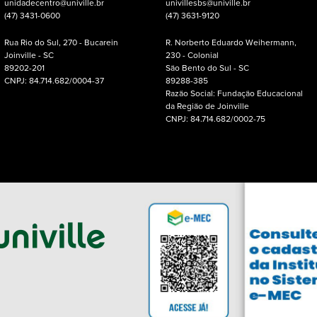
unidadecentro@univille.br
univillesbs@univille.br
(47) 3431-0600
(47) 3631-9120
Rua Rio do Sul, 270 - Bucarein
R. Norberto Eduardo Weihermann,
Joinville - SC
230 - Colonial
89202-201
São Bento do Sul - SC
CNPJ: 84.714.682/0004-37
89288-385
Razão Social: Fundação Educacional
da Região de Joinville
CNPJ: 84.714.682/0002-75