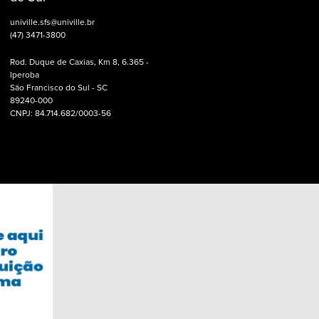
univille.sfs@univille.br
(47) 3471-3800
Rod. Duque de Caxias, Km 8, 6.365 -
Iperoba
São Francisco do Sul - SC
89240-000
CNPJ: 84.714.682/0003-56