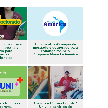
niville ofrece
Univille abre 42 vagas de
 maestría y
mestrado e doutorado para
do para
estrangeiros pelo
iantes
Programa Move La America
cionales
ta 240 bolsas
Ciência e Cultura Popular:
rograma
Univille participa de