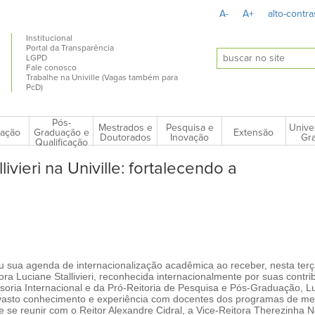
A-
A+
alto-contra
Institucional
Portal da Transparência
LGPD
Fale conosco
Trabalhe na Univille (Vagas também para
PcD)
Pós-
Mestrados e
Pesquisa e
Unive
ação
Extensão
Graduação e
Doutorados
Inovação
Gra
Qualificação
livieri na Univille: fortalecendo a
ceu sua agenda de internacionalização acadêmica ao receber, nesta terça
ra Luciane Stallivieri, reconhecida internacionalmente por suas contr
ssoria Internacional e da Pró-Reitoria de Pesquisa e Pós-Graduação, L
vasto conhecimento e experiência com docentes dos programas de me
 se reunir com o Reitor Alexandre Cidral, a Vice-Reitora Therezinha N