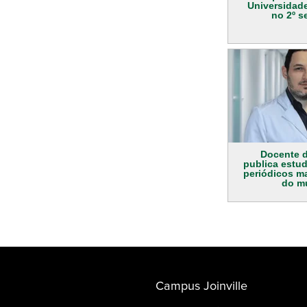
Universidad
no 2º s
Docente d
publica estu
periódicos ma
do m
Campus Joinville