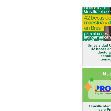
Universidad U
42 becas de
doctora
estud
interna
Univille ofer
pelo P