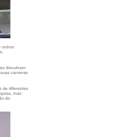
e outros
s,
tes discutiram
suas carreiras
s de diferentes
squisa, mas
ção do