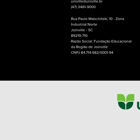
univille@univille.br
(47) 3461-9000
Rua Paulo Malschitzki, 10 - Zona
Industrial Norte
Joinville - SC
89219-710
Razão Social: Fundação Educacional
da Região de Joinville
CNPJ 84.714.682/0001-94