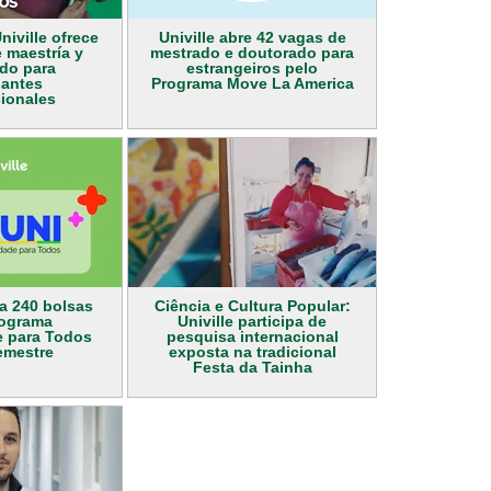
niville ofrece
Univille abre 42 vagas de
 maestría y
mestrado e doutorado para
do para
estrangeiros pelo
iantes
Programa Move La America
cionales
ta 240 bolsas
Ciência e Cultura Popular:
rograma
Univille participa de
e para Todos
pesquisa internacional
emestre
exposta na tradicional
Festa da Tainha