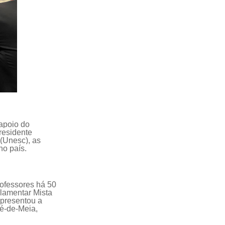
apoio
do
residente
 (Unesc),
as
no país.
ofessores há 50
rlamentar Mista
apresentou a
é-de-Meia,