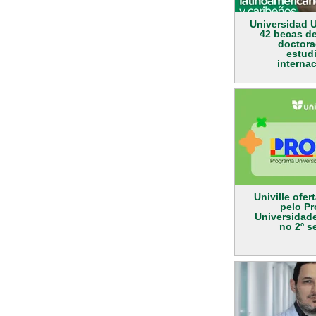
Universidad U
42 becas de
doctora
estud
interna
Univille ofer
pelo P
Universidad
no 2º s