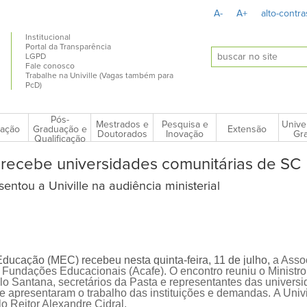
A-
A+
alto-contra
Institucional
Portal da Transparência
LGPD
Fale conosco
Trabalhe na Univille (Vagas também para
PcD)
Pós-
Mestrados e
Pesquisa e
Unive
ação
Extensão
Graduação e
Doutorados
Inovação
Gra
Qualificação
 recebe universidades comunitárias de SC
sentou a Univille na audiência ministerial
Educação (MEC) recebeu nesta quinta-feira, 11 de julho,
a Asso
 Fundações Educacionais (
A
cafe
). O encontro reuniu o Ministr
o Santana, secretários da Pasta e representantes das univers
e apresentaram o trabalho das instituições e dem
andas.
A Univi
o Reitor Alexandre Cidral.