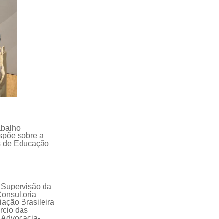
abalho
ispõe sobre a
ias de Educação
 Supervisão da
onsultoria
ação Brasileira
rcio das
a Advocacia-