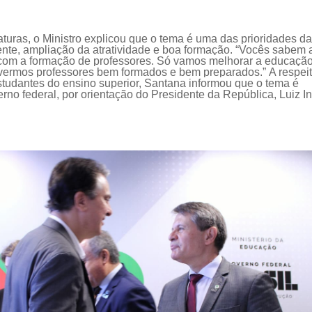
aturas
, o Ministro
explicou que o tema é
uma das prioridades da
ente
, ampliação da atratividade e boa formação
. “
Vocês sabem 
com a formação de professores.
Só vamos melhorar a educação
tivermos professores bem formados e
bem
preparados
.”
A respei
studantes do ensino superior, Santana informou que o tema é
rno federal, por orientação do
P
residente da República, Luiz I