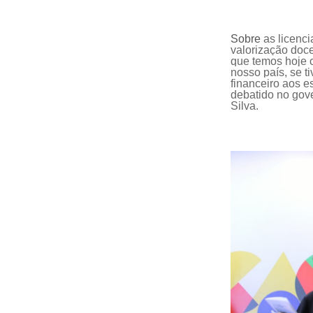
Sobre
as licenci
valorização doc
que temos hoje 
nosso país, se 
financeiro aos e
debatido
no
gove
Silva
.