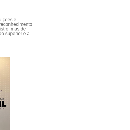
uições e
o reconhecimento
istro, mas de
ão superior e a