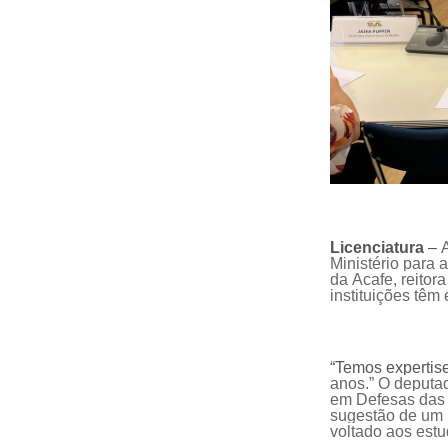
Licenciatura
–
Ministério para 
da
Acafe
, reito
instituições têm
“Temos expertis
anos.”
O deputa
em Defesas das 
sugestão de um 
voltado aos est