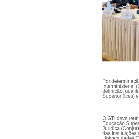
Por determinaç
Interministerial
(
definição, quali
Superior (I
ces
) 
O GTI deve reuni
Educação Superi
Jurídica
(Conjur
das Instituiçõe
Universidades C