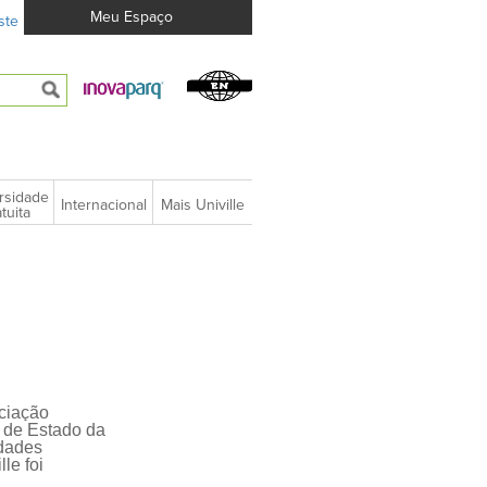
Meu Espaço
ste
rsidade
Internacional
Mais Univille
tuita
ciação
o de Estado da
idades
lle foi