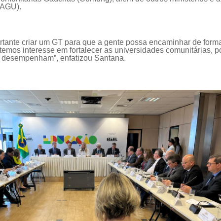
 (AGU)
.
rtante criar um GT
para que a gente possa encaminhar de forma
temos interesse em fortalecer as universidades comunitári
a
s, p
s desempenham”
, enfatizou
Santana.