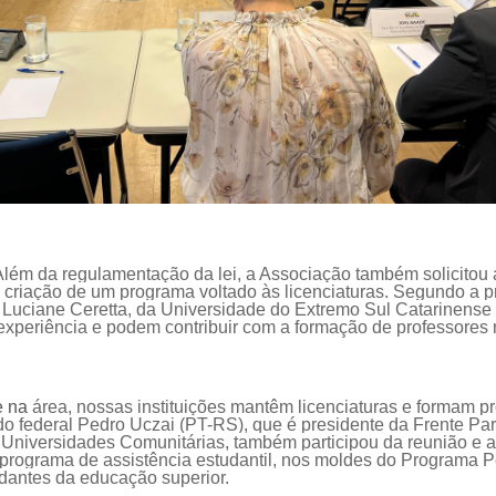
Além da regulamentação da lei, a Associação também solicitou
a criação de um programa voltado às licenciaturas.
Segundo
a p
ra Luciane
Ceretta
,
da Universidade do Extremo Sul Catarinense
 experiência e podem contribuir com a formação de professores 
e na
área, nossas instituições mantêm licenciaturas
e formam pr
do federal Pedro
Uc
zai
(PT-RS)
, que é p
residente da Frente Pa
Universidades Comunitárias, também participou da reunião e 
programa de assistência estudantil, nos moldes do Programa P
udantes da educação superior.