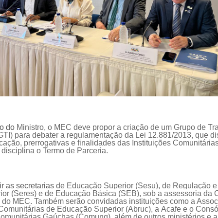
ão do
M
inistro, o MEC deve propor a criação de um Grupo de Tr
GTI)
para debater a regulamentação da Lei 12.881/2013
, que d
ficação, prerrogativas e finalidades das Instituições Comunitár
e disciplina o Termo de Parceria.
r as secretarias
de Educação Superior (Sesu), de Regulação e
or (
Seres
)
e
de Educação Básica (SEB),
sob
a
assessoria da
C
)
do MEC. Também serão
convidadas
instituições
como a Associ
s Comunitárias de Educação Superior
(
Abruc
), a
Acafe
e
o Consó
omunitárias Gaúchas (
Comung
), além de
outros ministérios e 