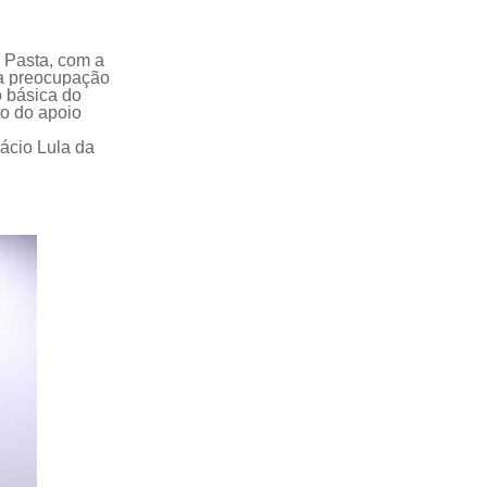
 Pasta
, com a
a preocupação
 básica do
to d
o apoio
nácio Lula da