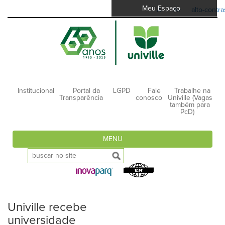
Meu Espaço
A-
A+
alto-contra
Institucional
Portal da
LGPD
Fale
Trabalhe na
Transparência
conosco
Univille (Vagas
também para
PcD)
MENU
Univille recebe
universidade