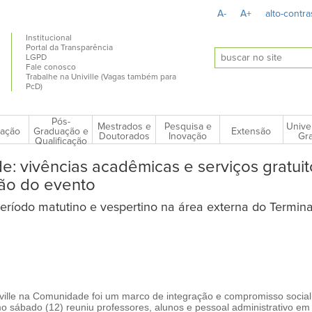
A-
A+
alto-contra
Institucional
Portal da Transparência
LGPD
Fale conosco
Trabalhe na Univille (Vagas também para
PcD)
Pós-
Mestrados e
Pesquisa e
Unive
ação
Extensão
Graduação e
Doutorados
Inovação
Gra
Qualificação
e: vivências acadêmicas e serviços gratuit
ão do evento
ríodo matutino e vespertino na área externa do Termina
iville na Comunidade foi um marco de integração e compromisso social
mo sábado (12) reuniu professores, alunos e pessoal administrativo em