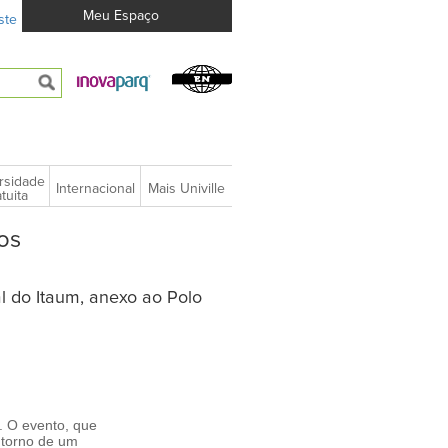
Meu Espaço
ste
rsidade
Internacional
Mais Univille
tuita
os
l do Itaum, anexo ao Polo
. O evento, que
 torno de um