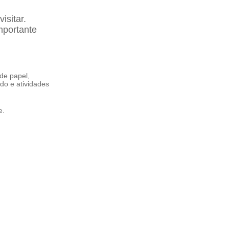
isitar.
mportante
de papel,
do e atividades
lle.