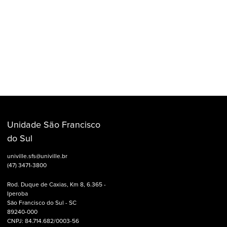
Unidade São Francisco
do Sul
univille.sfs@univille.br
(47) 3471-3800
Rod. Duque de Caxias, Km 8, 6.365 -
Iperoba
São Francisco do Sul - SC
89240-000
CNPJ: 84.714.682/0003-56