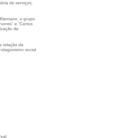
éria de serviços,
o Klemann, o grupo
árvores” e “Certos
ização de
a relação da
rotagonismo social
oal