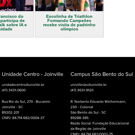
rancisco do
Escolinha de Triathlon
 participa de
Formando Campeões
lk sobre IA e
recebe visita de padrinho
idade
olímpico
Unidade Centro - Joinville
Campus São Bento do Sul
unidadecentro@univille.br
univillesbs@univille.br
(47) 3431-0600
(47) 3631-9120
Rua Rio do Sul, 270 - Bucarein
R. Norberto Eduardo Weihermann,
Joinville - SC
230 - Colonial
89202-201
São Bento do Sul - SC
CNPJ: 84.714.682/0004-37
89288-385
Razão Social: Fundação Educacional
da Região de Joinville
CNPJ: 84.714.682/0002-75