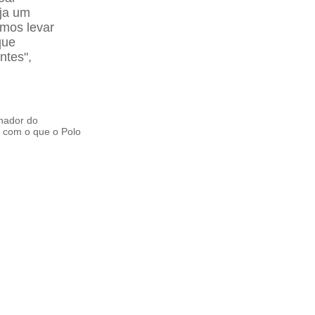
eja um
emos levar
que
ntes",
enador do
te com o que o Polo