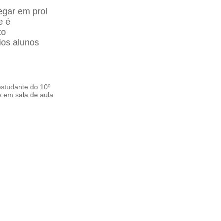
regar em prol
e é
to
ios alunos
estudante do 10º
s em sala de aula