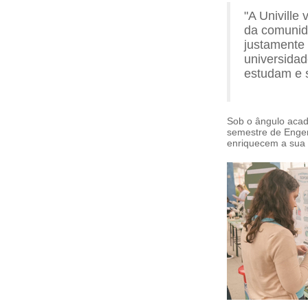
"A Univille
da comunida
justamente 
universidad
estudam e s
Sob o ângulo acadê
semestre de Engenh
enriquecem a sua