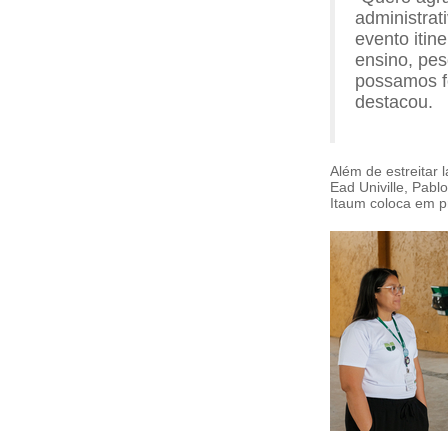
administrat
evento itin
ensino, pes
possamos fo
destacou.
Além de estreitar 
Ead Univille, Pabl
Itaum coloca em p