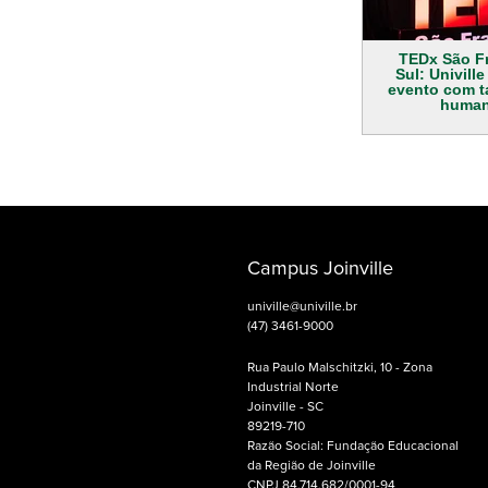
TEDx São F
Sul: Univille
evento com ta
human
Campus Joinville
univille@univille.br
(47) 3461-9000
Rua Paulo Malschitzki, 10 - Zona
Industrial Norte
Joinville - SC
89219-710
Razão Social: Fundação Educacional
da Região de Joinville
CNPJ 84.714.682/0001-94