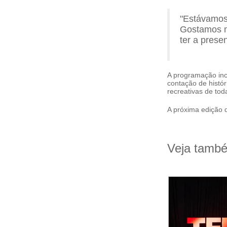
"Estávamos
Gostamos m
ter a prese
A programação inc
contação de histór
recreativas de to
A próxima edição 
Veja tamb