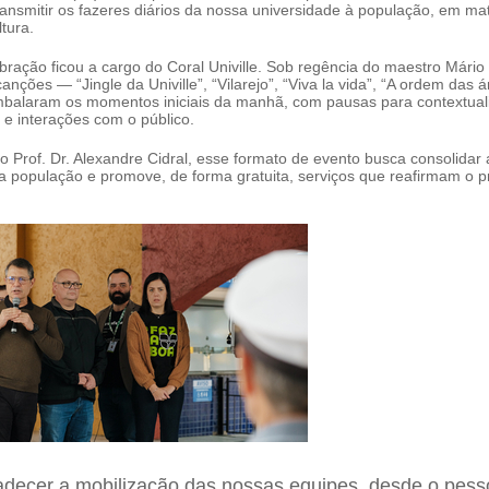
ansmitir os fazeres diários da nossa universidade à população, em mat
ltura.
bração ficou a cargo do Coral Univille. Sob regência do maestro Mári
anções — “Jingle da Univille”, “Vilarejo”, “Viva la vida”, “A ordem das 
balaram os momentos iniciais da manhã, com pausas para contextual
 e interações com o público.
o Prof. Dr. Alexandre Cidral, esse formato de evento busca consolidar 
a população e promove, de forma gratuita, serviços que reafirmam o p
adecer a mobilização das nossas equipes, desde o pess