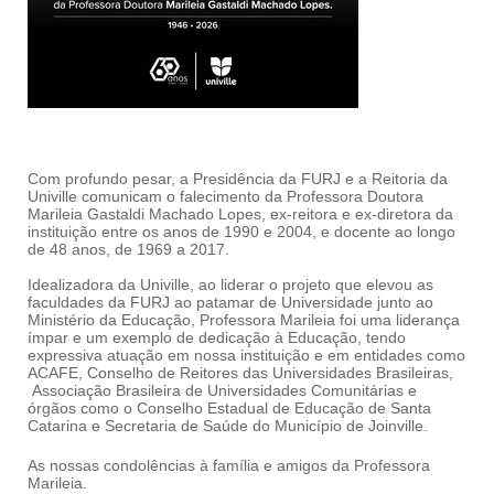
Com profundo pesar, a Presidência da FURJ e a Reitoria da
Univille comunicam o falecimento da Professora Doutora
Marileia Gastaldi Machado Lopes, ex-reitora e ex-diretora da
instituição entre os anos de 1990 e 2004, e docente ao longo
de 48 anos, de 1969 a 2017.
Idealizadora da Univille, ao liderar o projeto que elevou as
faculdades da FURJ ao patamar de Universidade junto ao
Ministério da Educação, Professora Marileia foi uma liderança
ímpar e um exemplo de dedicação à Educação, tendo
expressiva atuação em nossa instituição e em entidades como
ACAFE, Conselho de Reitores das Universidades Brasileiras,
Associação Brasileira de Universidades Comunitárias e
órgãos como o Conselho Estadual de Educação de Santa
Catarina e Secretaria de Saúde do Município de Joinville.
As nossas condolências à família e amigos da Professora
Marileia.