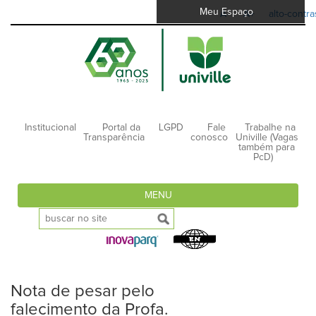
Meu Espaço
A-
A+
alto-contra
Institucional
Portal da
LGPD
Fale
Trabalhe na
Transparência
conosco
Univille (Vagas
também para
PcD)
MENU
Nota de pesar pelo
falecimento da Profa.