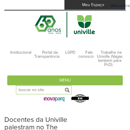
Meu Espaço
A-
A+
alto-contra
Institucional
Portal da
LGPD
Fale
Trabalhe na
Transparência
conosco
Univille (Vagas
também para
PcD)
MENU
Docentes da Univille
palestram no The