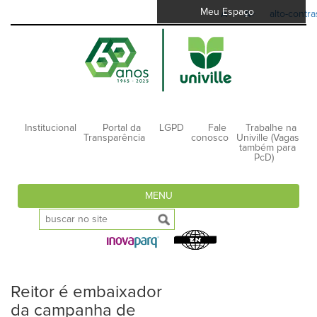
Meu Espaço
A-
A+
alto-contra
Institucional
Portal da
LGPD
Fale
Trabalhe na
Transparência
conosco
Univille (Vagas
também para
PcD)
MENU
Reitor é embaixador
da campanha de