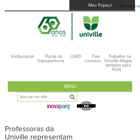
Meu Espaço
A-
A+
alto-contra
Institucional
Portal da
LGPD
Fale
Trabalhe na
Transparência
conosco
Univille (Vagas
também para
PcD)
MENU
Professoras da
Univille representam