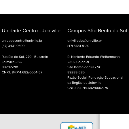
Unidade Centro - Joinville
Campus São Bento do Sul
unidadecentro@univille.br
univillesbs@univille.br
(47) 3431-0600
(47) 3631-9120
Rua Rio do Sul, 270 - Bucarein
R. Norberto Eduardo Weihermann,
Joinville - SC
230 - Colonial
89202-201
São Bento do Sul - SC
CNPJ: 84.714.682/0004-37
89288-385
Razão Social: Fundação Educacional
da Região de Joinville
CNPJ: 84.714.682/0002-75