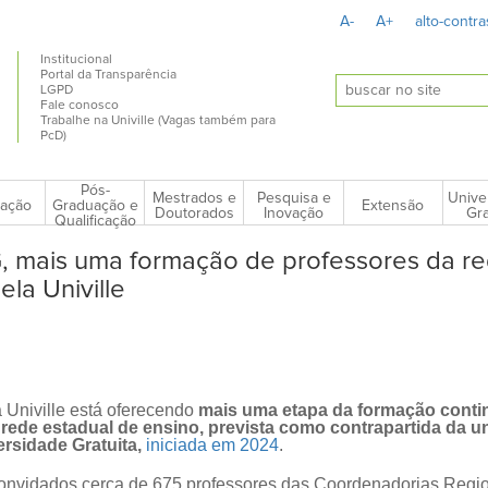
A-
A+
alto-contra
Institucional
Portal da Transparência
LGPD
Fale conosco
Trabalhe na Univille (Vagas também para
PcD)
Pós-
Mestrados e
Pesquisa e
Unive
ação
Extensão
Graduação e
Doutorados
Inovação
Gra
Qualificação
, mais uma formação de professores da r
ela Univille
 Univille está oferecendo
mais uma etapa da formação conti
rede estadual de ensino, prevista como contrapartida da u
rsidade Gratuita,
iniciada em 2024
.
convidados cerca de 675 professores das Coordenadorias Regi