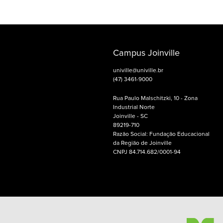
Campus Joinville
univille@univille.br
(47) 3461-9000
Rua Paulo Malschitzki, 10 - Zona
Industrial Norte
Joinville - SC
89219-710
Razão Social: Fundação Educacional
da Região de Joinville
CNPJ 84.714.682/0001-94