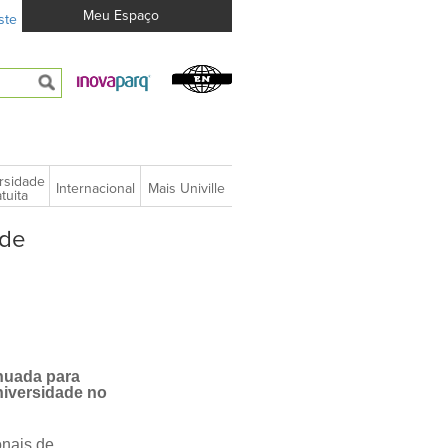
Meu Espaço
ste
rsidade
Internacional
Mais Univille
tuita
ede
nuada para
niversidade no
onais de