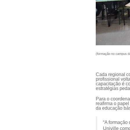
(formação no campus da 
Cada regional co
profissional vol
capacitação é co
estratégias peda
Para o coordena
reafirma o papel
da educação bás
“A formação 
Univille com