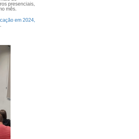
ros presenciais,
imo mês.
ucação em 2024,
.