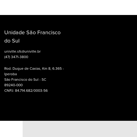
Unidade São Francisco
do Sul
univille.sfs@univille.br
(47) 3471-3800
Rod. Duque de Caxias, Km 8, 6.365 -
Iperoba
São Francisco do Sul - SC
89240-000
CNPJ: 84.714.682/0003-56