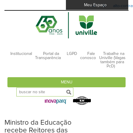
Meu Espaço
A-
A+
alto-contra
Institucional
Portal da
LGPD
Fale
Trabalhe na
Transparência
conosco
Univille (Vagas
também para
PcD)
MENU
Ministro da Educação
recebe Reitores das