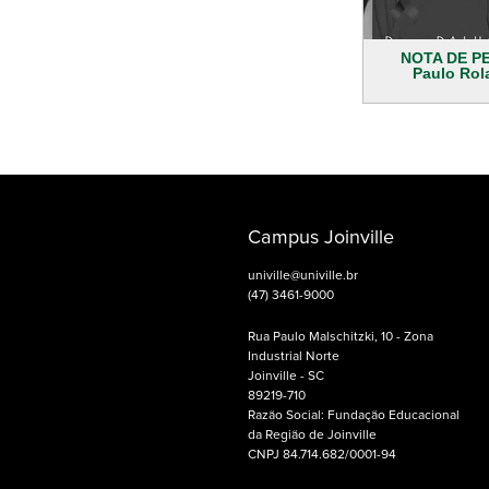
NOTA DE PE
Paulo Rol
Campus Joinville
univille@univille.br
(47) 3461-9000
Rua Paulo Malschitzki, 10 - Zona
Industrial Norte
Joinville - SC
89219-710
Razão Social: Fundação Educacional
da Região de Joinville
CNPJ 84.714.682/0001-94