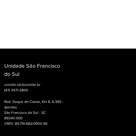
Unidade São Francisco
do Sul
univille.sfs@univille.br
(47) 3471-3800
Rod. Duque de Caxias, Km 8, 6.365 -
Iperoba
São Francisco do Sul - SC
89240-000
CNPJ: 84.714.682/0003-56