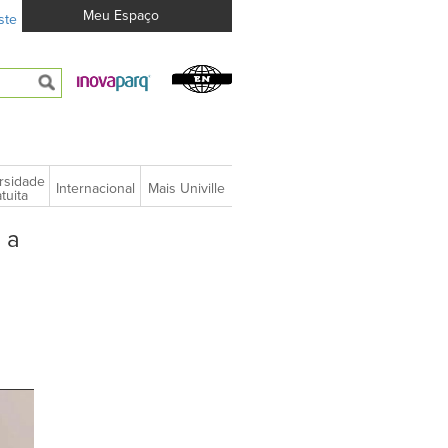
Meu Espaço
ste
rsidade
Internacional
Mais Univille
tuita
 a