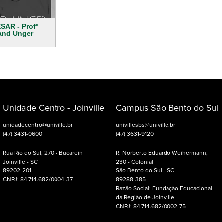
SAR - Profº
and Unger
Unidade Centro - Joinville
Campus São Bento do Sul
unidadecentro@univille.br
univillesbs@univille.br
(47) 3431-0600
(47) 3631-9120
Rua Rio do Sul, 270 - Bucarein
R. Norberto Eduardo Weihermann,
Joinville - SC
230 - Colonial
89202-201
São Bento do Sul - SC
CNPJ: 84.714.682/0004-37
89288-385
Razão Social: Fundação Educacional
da Região de Joinville
CNPJ: 84.714.682/0002-75