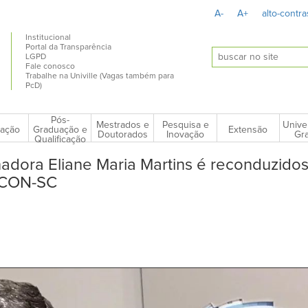
A-
A+
alto-contra
Institucional
Portal da Transparência
LGPD
Fale conosco
Trabalhe na Univille (Vagas também para
PcD)
Pós-
Mestrados e
Pesquisa e
Unive
ação
Extensão
Graduação e
Doutorados
Inovação
Gra
Qualificação
adora Eliane Maria Martins é reconduzidos
ECON-SC