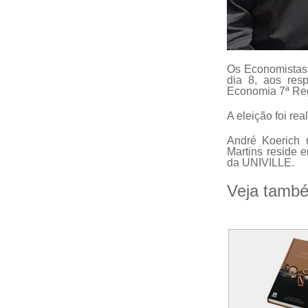
Os Economistas A
dia 8, aos res
Economia 7ª R
A eleição foi re
André Koerich r
Martins reside 
da UNIVILLE.
Veja tamb