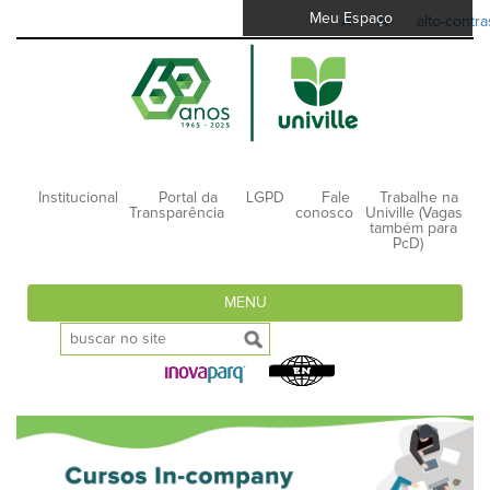
Meu Espaço
A-
A+
alto-contra
Institucional
Portal da
LGPD
Fale
Trabalhe na
Transparência
conosco
Univille (Vagas
também para
PcD)
MENU