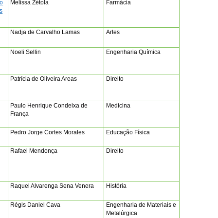
to
Melissa Zétola
Farmácia
s
Nadja de Carvalho Lamas
Artes
Noeli Sellin
Engenharia Química
Patrícia de Oliveira Areas
Direito
Paulo Henrique Condeixa de
Medicina
França
Pedro Jorge Cortes Morales
Educação Física
Rafael Mendonça
Direito
Raquel Alvarenga Sena Venera
História
Régis Daniel Cava
Engenharia de Materiais e
Metalúrgica