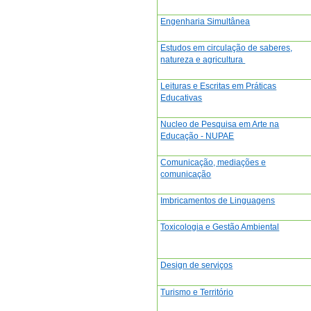
Engenharia Simultânea
Estudos em circulação de saberes,
natureza e agricultura
Leituras e Escritas em Práticas
Educativas
Nucleo de Pesquisa em Arte na
Educação - NUPAE
Comunicação, mediações e
comunicação
Imbricamentos de Linguagens
Toxicologia e Gestão Ambiental
Design de serviços
Turismo e Território