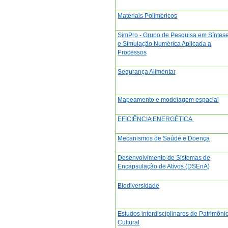
Materiais Poliméricos
SimPro - Grupo de Pesquisa em Síntes
e Simulação Numérica Aplicada a
Processos
Segurança Alimentar
Mapeamento e modelagem espacial
EFICIÊNCIA ENERGÉTICA
Mecanismos de Saúde e Doença
Desenvolvimento de Sistemas de
Encapsulação de Ativos (DSEnA)
Biodiversidade
Estudos interdisciplinares de Patrimôni
Cultural