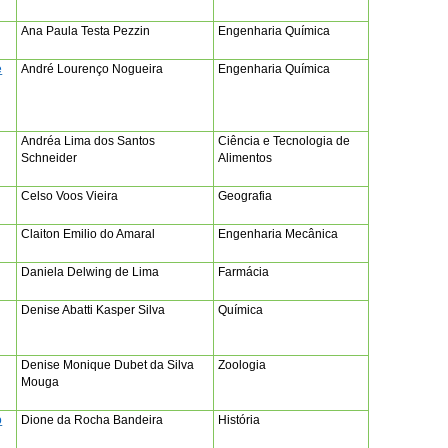
Ana Paula Testa Pezzin
Engenharia Química
e
André Lourenço Nogueira
Engenharia Química
Andréa Lima dos Santos
Ciência e Tecnologia de
Schneider
Alimentos
Celso Voos Vieira
Geografia
Claiton Emilio do Amaral
Engenharia Mecânica
Daniela Delwing de Lima
Farmácia
Denise Abatti Kasper Silva
Química
Denise Monique Dubet da Silva
Zoologia
Mouga
o
Dione da Rocha Bandeira
História