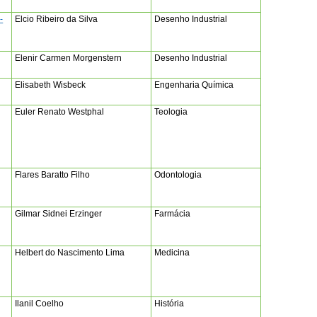
-
Elcio Ribeiro da Silva
Desenho Industrial
Elenir Carmen Morgenstern
Desenho Industrial
Elisabeth Wisbeck
Engenharia Química
Euler Renato Westphal
Teologia
Flares Baratto Filho
Odontologia
Gilmar Sidnei Erzinger
Farmácia
Helbert do Nascimento Lima
Medicina
Ilanil Coelho
História