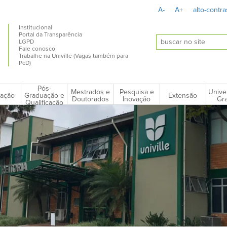
A-
A+
alto-contra
Institucional
Portal da Transparência
LGPD
Fale conosco
Trabalhe na Univille (Vagas também para
PcD)
Pós-
Mestrados e
Pesquisa e
Unive
ação
Extensão
Graduação e
Doutorados
Inovação
Gra
Qualificação