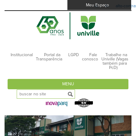
Meu Espaço
A-
A+
alto-contra
Institucional
Portal da
LGPD
Fale
Trabalhe na
Transparência
conosco
Univille (Vagas
também para
PcD)
MENU