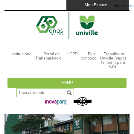
Meu Espaço
A-
A+
alto-contra
Institucional
Portal da
LGPD
Fale
Trabalhe na
Transparência
conosco
Univille (Vagas
também para
PcD)
MENU