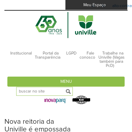
Meu Espaço
A-
A+
alto-contra
Institucional
Portal da
LGPD
Fale
Trabalhe na
Transparência
conosco
Univille (Vagas
também para
PcD)
MENU
Nova reitoria da
Univille é empossada