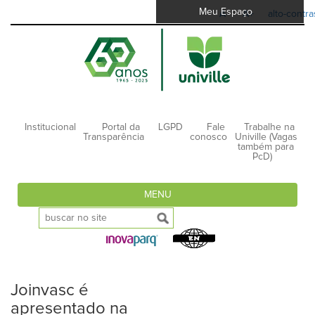
Meu Espaço
A-
A+
alto-contra
Institucional
Portal da
LGPD
Fale
Trabalhe na
Transparência
conosco
Univille (Vagas
também para
PcD)
MENU
Joinvasc é
apresentado na