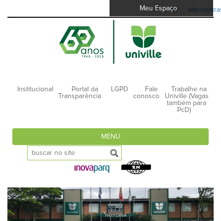
Meu Espaço
A-
A+
alto-contra
Institucional
Portal da
LGPD
Fale
Trabalhe na
Transparência
conosco
Univille (Vagas
também para
PcD)
MENU