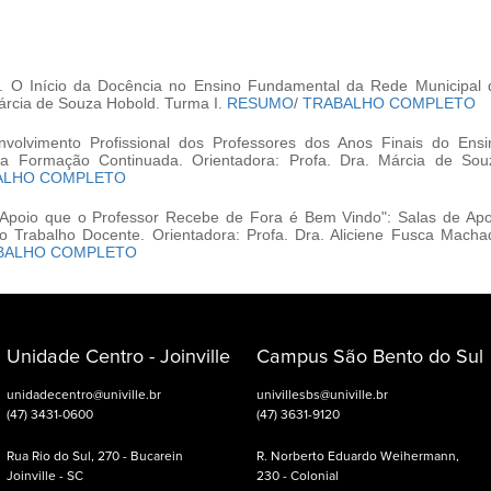
. O Início da Docência no Ensino Fundamental da Rede Municipal 
Márcia de Souza Hobold. Turma I.
RESUMO
/
TRABALHO COMPLETO
volvimento Profissional dos Professores dos Anos Finais do Ensi
da Formação Continuada. Orientadora: Profa. Dra. Márcia de Sou
ALHO COMPLETO
Apoio que o Professor Recebe de Fora é Bem Vindo": Salas de Apo
o Trabalho Docente. Orientadora: Profa. Dra. Aliciene Fusca Macha
BALHO COMPLETO
Unidade Centro - Joinville
Campus São Bento do Sul
unidadecentro@univille.br
univillesbs@univille.br
(47) 3431-0600
(47) 3631-9120
Rua Rio do Sul, 270 - Bucarein
R. Norberto Eduardo Weihermann,
Joinville - SC
230 - Colonial