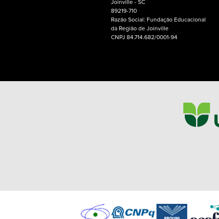
Joinville - SC
89219-710
Razão Social: Fundação Educacional
da Região de Joinville
CNPJ 84.714.682/0001-94