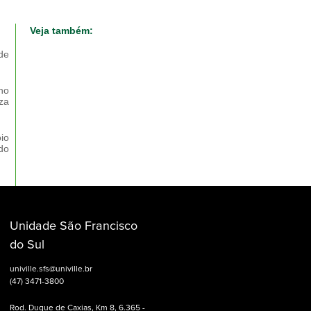
Veja também:
de
no
za
io
do
Unidade São Francisco
do Sul
univille.sfs@univille.br
(47) 3471-3800
Rod. Duque de Caxias, Km 8, 6.365 -