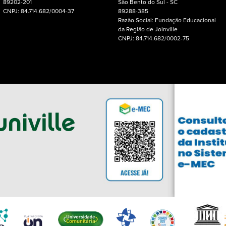
89202-201
São Bento do Sul - SC
CNPJ: 84.714.682/0004-37
89288-385
Razão Social: Fundação Educacional
da Região de Joinville
CNPJ: 84.714.682/0002-75