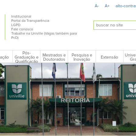
A-
A+
alto-contra
Institucional
Portal da Transparência
LGPD
Fale conosco
Trabalhe na Univille (Vagas também para
PcD)
Pós-
Mestrados e
Pesquisa e
Unive
ação
Extensão
Graduação e
Doutorados
Inovação
Gra
Qualificação