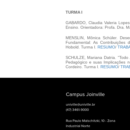
TURMA I
GABARDO, Claudia Valeria Lopes
Ensino. Orientadora: Profa. Dra. 
MENSLIN, Mônica Schüler. Desen
Fundamental: As Contribuições 
Hobold. Turma I.
RESUMO
/
TRAB
SCHULZE, Mariana Datria. "Todo 
Pedagógico e suas Implicações n
Cordeiro. Turma I.
RESUMO
/
TRA
Campus Joinville
univille@univille.br
(47) 3461-9000
Rua Paulo Malschitzki, 10 - Zona
Industrial Norte