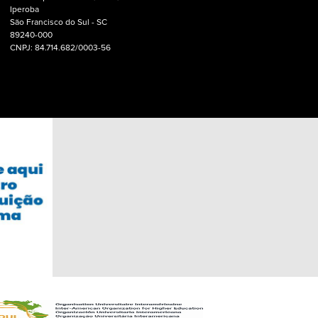
Iperoba
São Francisco do Sul - SC
89240-000
CNPJ: 84.714.682/0003-56