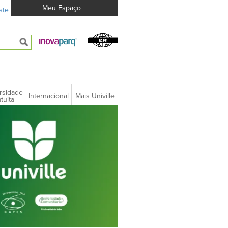
Meu Espaço
ste
rsidade
Internacional
Mais Univille
tuita