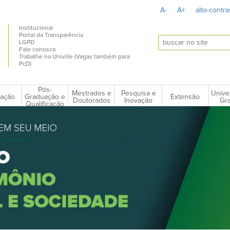
A-
A+
alto-contra
Institucional
Portal da Transparência
LGPD
Fale conosco
Trabalhe na Univille (Vagas também para
PcD)
Pós-
Mestrados e
Pesquisa e
Unive
ação
Extensão
Graduação e
Doutorados
Inovação
Gra
Qualificação