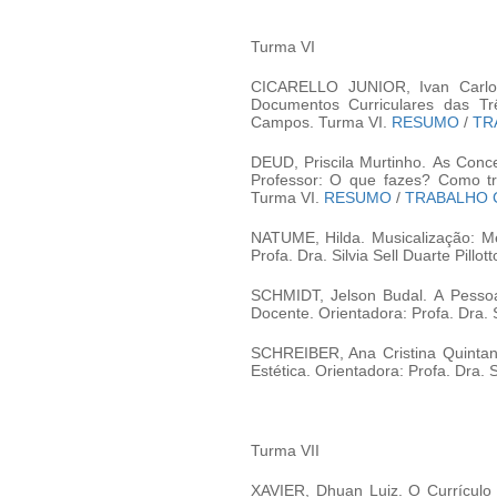
Turma VI
CICARELLO JUNIOR, Ivan Carlo
Documentos Curriculares das Tr
Campos. Turma VI.
RESUMO
/
TR
DEUD, Priscila Murtinho. As Con
Professor: O que fazes? Como tr
Turma VI.
RESUMO
/
TRABALHO
NATUME, Hilda. Musicalização: Me
Profa. Dra. Silvia Sell Duarte Pillot
SCHMIDT, Jelson Budal. A Pesso
Docente. Orientadora: Profa. Dra. 
SCHREIBER, Ana Cristina Quintani
Estética. Orientadora: Profa. Dra. S
Turma VII
XAVIER, Dhuan Luiz. O Currículo d