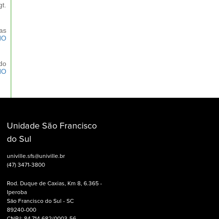
t.
as
HO
do
HO
Unidade São Francisco
do Sul
univille.sfs@univille.br
(47) 3471-3800
Rod. Duque de Caxias, Km 8, 6.365 -
Iperoba
São Francisco do Sul - SC
89240-000