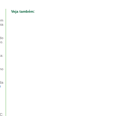
Veja também:
em
ia
do
o.
a:
ho
da
O
C: