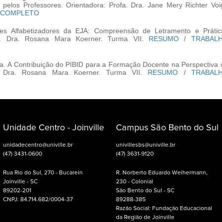
s pelos Professores. Orientadora: Profa. Dra. Jane Mery Richter Voig
 COMPLETO
es Alfabetizadores da EJA: Compreensão de Letramento e Prátic
fa. Dra. Rosana Mara Koerner. Turma VII.
RESUMO
/
TRABAL
. A Contribuição do PIBID para a Formação Docente na Perspectiva 
a. Dra. Rosana Mara Koerner. Turma VII.
RESUMO
/
TRABAL
Unidade Centro - Joinville
Campus São Bento do Sul
unidadecentro@univille.br
univillesbs@univille.br
(47) 3431-0600
(47) 3631-9120
Rua Rio do Sul, 270 - Bucarein
R. Norberto Eduardo Weihermann,
Joinville - SC
230 - Colonial
89202-201
São Bento do Sul - SC
CNPJ: 84.714.682/0004-37
89288-385
Razão Social: Fundação Educacional
da Região de Joinville