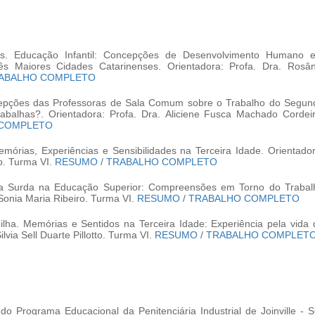
s. Educação Infantil: Concepções de Desenvolvimento Humano 
ês Maiores Cidades Catarinenses. Orientadora: Profa. Dra. Rosân
ABALHO COMPLETO
cepções das Professoras de Sala Comum sobre o Trabalho do Segun
abalhas?. Orientadora: Profa. Dra. Aliciene Fusca Machado Cordeir
 COMPLETO
mórias, Experiências e Sensibilidades na Terceira Idade. Orientador
to. Turma VI.
RESUMO
/
TRABALHO COMPLETO
a Surda na Educação Superior: Compreensões em Torno do Trabal
Sonia Maria Ribeiro. Turma VI.
RESUMO
/
TRABALHO COMPLETO
lha. Memórias e Sentidos na Terceira Idade: Experiência pela vida 
ilvia Sell Duarte Pillotto. Turma VI.
RESUMO
/
TRABALHO COMPLET
o Programa Educacional da Penitenciária Industrial de Joinville - S