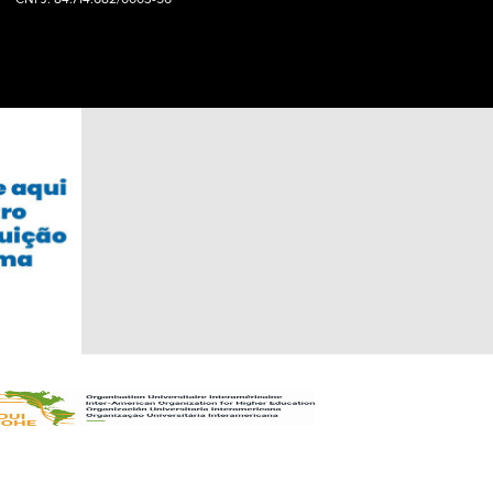
CNPJ: 84.714.682/0003-56