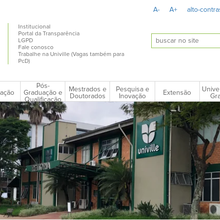
A-
A+
alto-contra
Institucional
Portal da Transparência
LGPD
Fale conosco
Trabalhe na Univille (Vagas também para
PcD)
Pós-
Mestrados e
Pesquisa e
Unive
ação
Extensão
Graduação e
Doutorados
Inovação
Gra
Qualificação