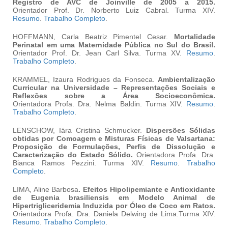
Registro de AVC de Joinville de 2005 a 2015.
Orientador Prof. Dr. Norberto Luiz Cabral. Turma XIV.
Resumo
.
Trabalho Completo
.
HOFFMANN, Carla Beatriz Pimentel Cesar.
Mortalidade
Perinatal em uma Maternidade Pública no Sul do Brasil.
Orientador
Prof. Dr. Jean Carl Silva. Turma XV.
Resumo
.
Trabalho Completo
.
KRAMMEL, Izaura Rodrigues da Fonseca.
Ambientalização
Curricular na Universidade – Representações Sociais e
Reflexões sobre a Área Socioeconômica.
Orientadora
Profa. Dra. Nelma Baldin. Turma XIV.
Resumo
.
Trabalho Completo
.
LENSCHOW, Iára Cristina Schmucker.
Dispersões Sólidas
obtidas por Comoagem e Misturas Físicas de Valsartana:
Proposição de Formulações, Perfis de Dissolução e
Caracterização do Estado Sólido.
Orientadora Profa. Dra.
Bianca Ramos Pezzini. Turma XIV.
Resumo
.
Trabalho
Completo
.
LIMA, Aline Barbosa
.
Efeitos Hipolipemiante e Antioxidante
de
Eugenia brasiliensis
em Modelo Animal de
Hipertrigliceridemia Induzida por Óleo de Coco em Ratos.
Orientadora Profa. Dra. Daniela Delwing de Lima.Turma XIV.
Resumo
.
Trabalho Completo
.