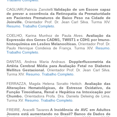
Trabalho Completo
.
CAGLIARI,Patricia Zanotelli.
Validação de um Escore capaz
de prever a ocorrência da Retinopatia da Prematuridade
em Pacientes Prematuros de Baixo Peso na Cidade de
Joinville.
Orientador Prof. Dr. Jean Carl Silva. Turma XIV.
Resumo
.
Trabalho Completo
.
COELHO, Karina Munhoz de Paula Alves.
Avaliação da
Expressão dos Genes
CADM1, TWIST1 e CDH1
por Imuno-
histoquímica em Lesões Melanocíticas.
Orientador Prof. Dr.
Paulo Henrique Condeixa de França. Turma XIV.
Resumo
.
Trabalho Completo
.
DANTAS, Andrea Maria Andraus.
Dopplerfluxometria da
Artéria Cerebral Média para Avaliação Fetal no Diabetes
Mellitus Gestacional.
Orientador
Prof. Dr. Jean Carl Silva.
Turma XIV.
Resumo
.
Trabalho Completo
.
FERRAZZA, Magda Helena Soratto Heitich.
Avaliação das
Alterações Hematológicas, de Estresse Oxidativo, da
Função Tireoidiana, Renal e Hepática na Intoxicação por
Chumbo.
Orientadora Profa. Dra. Daniela Delwing de Lima.
Turma XV.
Resumo
.
Trabalho Completo
.
FREIRE, Aracelli Tavares.
A Incidência de AVC em Adultos
Jovens está aumentando no Brasil? Banco de Dados de