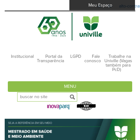
Meu Espaço
A-
A+
alto-contra
Institucional
Portal da
LGPD
Fale
Trabalhe na
Transparência
conosco
Univille (Vagas
também para
PcD)
MENU