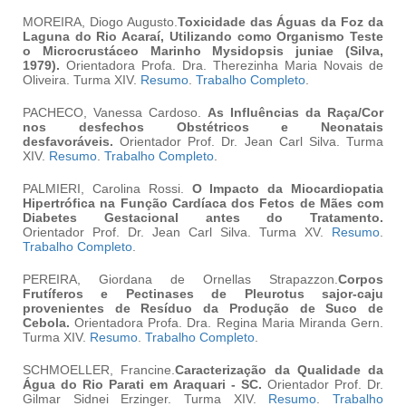
MOREIRA, Diogo Augusto.
Toxicidade das Águas da Foz da
Laguna do Rio Acaraí, Utilizando como Organismo Teste
o Microcrustáceo Marinho
Mysidopsis juniae
(Silva,
1979).
Orientadora
Profa. Dra. Therezinha Maria Novais de
Oliveira. Turma XIV.
Resumo
.
Trabalho Completo
.
PACHECO, Vanessa Cardoso.
As Influências da Raça/Cor
nos desfechos Obstétricos e Neonatais
desfavoráveis.
Orientador Prof. Dr. Jean Carl Silva. Turma
XIV.
Resumo
.
Trabalho Completo
.
PALMIERI, Carolina Rossi.
O Impacto da Miocardiopatia
Hipertrófica na Função Cardíaca dos Fetos de Mães com
Diabetes Gestacional antes do Tratamento.
Orientador Prof. Dr. Jean Carl Silva. Turma XV.
Resumo
.
Trabalho Completo
.
PEREIRA, Giordana de Ornellas Strapazzon.
Corpos
Frutíferos e Pectinases de
Pleurotus sajor-caju
provenientes de Resíduo da Produção de Suco de
Cebola.
Orientadora Profa. Dra. Regina Maria Miranda Gern.
Turma XIV.
Resumo
.
Trabalho Completo
.
SCHMOELLER, Francine.
Caracterização da Qualidade da
Água do Rio Parati em Araquari - SC.
Orientador Prof. Dr.
Gilmar Sidnei Erzinger. Turma XIV.
Resumo
.
Trabalho